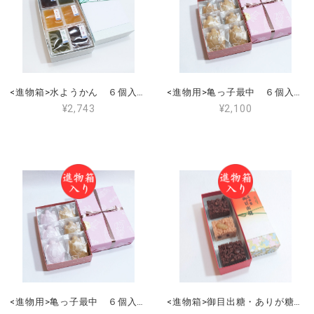
<進物箱>水ようかん ６個入（小豆こし２個・抹茶２個・あんず2個） 手提げ付き
<進物用>亀っ子最中 ６個入（大納言つぶ６個） 手提げ付き
¥2,743
¥2,100
<進物用>亀っ子最中 ６個入（大納言３個・こし3個） 手提げ付き
<進物箱>御目出糖・ありが糖う ３個入（御目出糖２個・ありが糖う１個） 手提げ付き