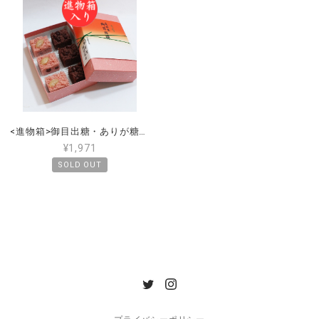
<進物箱>御目出糖・ありが糖う ６個入（各３個づつ） 手提げ付き
¥1,971
SOLD OUT