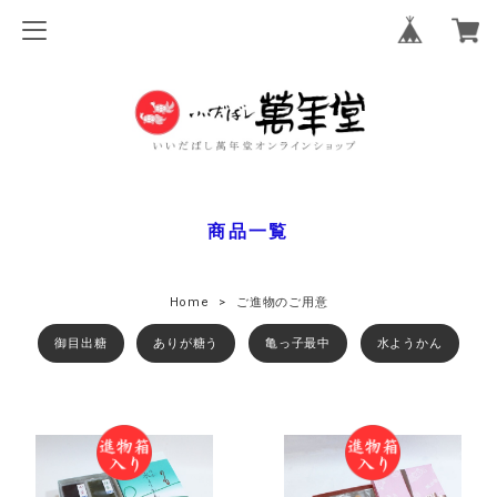
商品一覧
Home
ご進物のご用意
御目出糖
ありが糖う
亀っ子最中
水ようかん