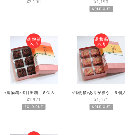
¥2,100
¥1,190
SOLD OUT
<進物箱>御目出糖 ６個入 手提げ付き
<進物箱>ありが糖う ６個入 手提げ付き
¥1,971
¥1,971
SOLD OUT
SOLD OUT