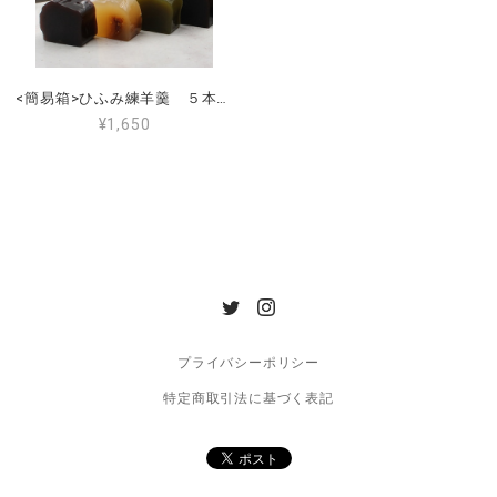
<簡易箱>ひふみ練羊羹 ５本入（小豆こし・抹茶・黒糖・くるみ・いちじく）
¥1,650
プライバシーポリシー
特定商取引法に基づく表記