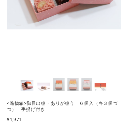
<進物箱>御目出糖・ありが糖う ６個入（各３個づ
つ） 手提げ付き
¥1,971