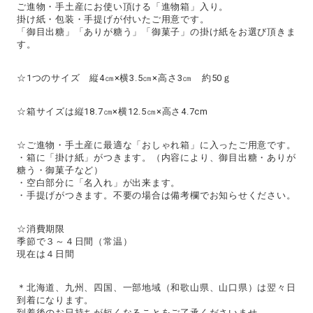
ご進物・手土産にお使い頂ける「進物箱」入り。
掛け紙・包装・手提げが付いたご用意です。
「御目出糖」「ありが糖う」「御菓子」の掛け紙をお選び頂きま
す。
☆1つのサイズ 縦4㎝×横3.5㎝×高さ3㎝ 約50ｇ
☆箱サイズは縦18.7㎝×横12.5㎝×高さ4.7cm
☆ご進物・手土産に最適な「おしゃれ箱」に入ったご用意です。
・箱に「掛け紙」がつきます。（内容により、御目出糖・ありが
糖う・御菓子など）
・空白部分に「名入れ」が出来ます。
・手提げがつきます。不要の場合は備考欄でお知らせください。
☆消費期限
季節で３～４日間（常温）
現在は４日間
＊北海道、九州、四国、一部地域（和歌山県、山口県）は翌々日
到着になります。
到着後のお日持ちが短くなることをご了承くださいませ。