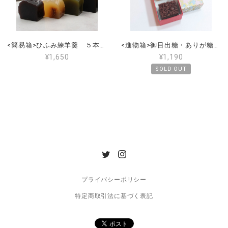
<簡易箱>ひふみ練羊羹 ５本入（小豆こし・抹茶・黒糖・くるみ・いちじく）
<進物箱>御目出糖・ありが糖う ３個入（御目出糖２個・ありが糖う１個） 手提げ付き
¥1,650
¥1,190
SOLD OUT
プライバシーポリシー
特定商取引法に基づく表記