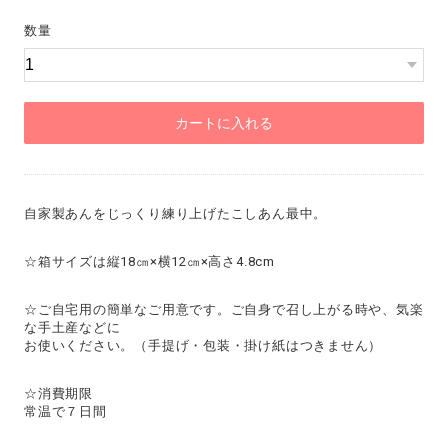
数量
カートに入れる
自家製あんをじっくり練り上げたこしあん最中。
☆箱サイズは縦18㎝×横12㎝×高さ4.8cm
☆ご自宅用の簡単なご用意です。ご自身で召し上がる時や、気楽
な手土産などに
お使いください。（手提げ・包装・掛け紙はつきません）
☆消費期限
常温で７日間