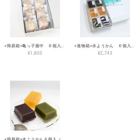
<簡易箱>亀っ子最中 ６個入（大納言つぶ６個）
<進物箱>水ようかん ６個入（小豆こし２個・抹茶２個・あんず2個） 手提げ付き
¥1,800
¥2,743
<簡易箱>水ようかん６個入（小豆こし２・あんず２・抹茶２）